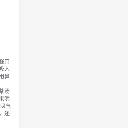
强口
吸入
用鼻
茶汤
果明
意吸气
，还