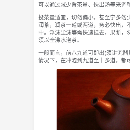
可以通过减少置茶量、快出汤等来调
投茶量适宜，切勿偏小，甚至宁多勿少。
润茶，润茶一道或两道，务必快出，
中。浮沫尘沫等需快速挂去，果断，勿
须以全沸水泡茶。
一般而言，前八九道可即出(须讲究器
情况下，在冲泡到九道至十多道，都