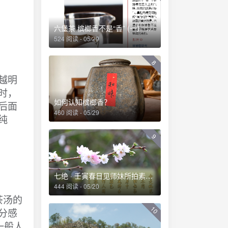
六堡茶 槟榔香不是“香” (一） ——透彻理解六堡茶槟榔香及其成因
524 阅读 - 05/29
8
越明
时，
如何认知槟榔香？
后面
460 阅读 - 05/29
纯
9
七绝 · 壬寅春日见师妹所拍素白桃花有感
444 阅读 - 05/20
茶汤的
10
分感
一般人