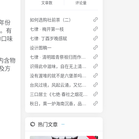
文章数
评论量
如何选购社前茶（二）
年份
七律 · 梅开第一枝
”。有
的口味
七律· 丁酉岁晚感赋
设计图稿一
七律 · 清明踏青祭祖归而作和诸兄清明和诗
内含物
识得此中滋味，自在无上清凉 六堡· 知味
及方
没有渥堆的就不是六堡茶吗？（一） ——谈传统六堡茶的发展模式
台风过境，风起云涌，又忆起当年所填一词 (2014-07-19 17:41)
三口居士《七绝·春社之烟花》 (2014-03-18 21:22:01)
秋日，熏一炉海南沉香，品茶之余拍照自娱，烟中现弥勒菩萨宝相，欢喜，赞叹 (2013-10-18 14:22)
热门文章