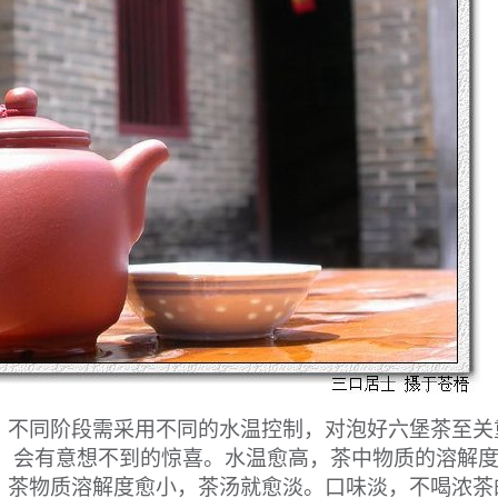
。不同阶段需采用不同的水温控制，对泡好六堡茶至关
堡茶，会有意想不到的惊喜。水温愈高，茶中物质的溶解
，茶物质溶解度愈小，茶汤就愈淡。口味淡，不喝浓茶