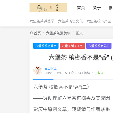
首页
关于
推
六堡茶茶道美学
六堡茶历史文化
六堡茶核心产区
首页
/
六堡茶茶道美学
/
正文
六堡茶茶道美学
六堡茶制茶工艺
六堡茶茶品分析
六堡茶 槟榔香不是“香”
三口居士
2022-05-29
/
5 评论
/
541 阅读
/
已收录
六堡茶 槟榔香不是“香”(二）
——透彻理解六堡茶槟榔香及其成因
彭庆中原创文章，转载请与作者联系