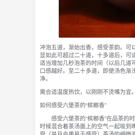
冲泡五道，渐始出香，感受茶韵。可
显如此可超过二十道，十多道后，可
适当增加几秒泡茶的时间（以后几道
口感越好。至二十多道，即使汤色渐
净。
需合适温度热饮，以刚刚不烫嘴为宜
如何感受六堡茶的“槟榔香”
感受六堡茶的“槟榔香”在品茶的时候
时候混合着茶汤面上的空气一起吸到
受（并且会更易于感受）茶汤的细微滋