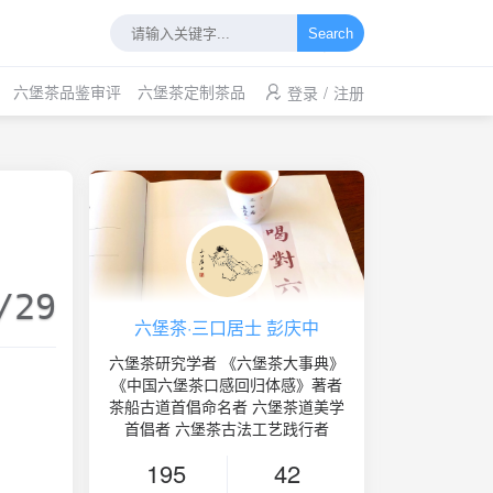
Search
六堡茶品鉴审评
六堡茶定制茶品
登录
/
注册
/29
六堡茶·三口居士 彭庆中
六堡茶研究学者 《六堡茶大事典》
《中国六堡茶口感回归体感》著者
茶船古道首倡命名者 六堡茶道美学
首倡者 六堡茶古法工艺践行者
195
42