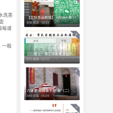
水洗茶
【定制茶品商城】 lxlb.net 来些六堡
壶
608 阅读 - 05/23
面每道
5
，一般
三口居士：常见茶类寒凉温热属性一览 (2013-04-01 09:53:04)
571 阅读 - 10/15
6
六堡茶 槟榔香不是“香” (二） ——透彻理解六堡茶槟榔香及其成因
540 阅读 - 05/29
7