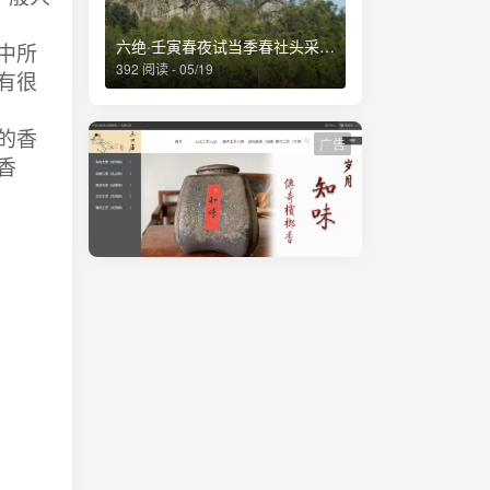
六绝·壬寅春夜试当季春社头采茶得赋
中所
392 阅读 - 05/19
有很
的香
广告
香