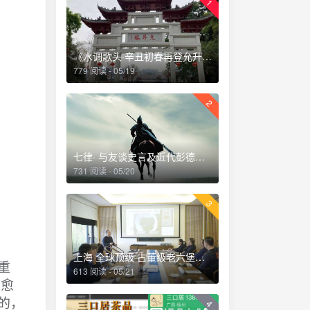
1
《水调歌头·辛丑初春再登允升塔》
779 阅读 - 05/19
2
七律· 与友谈史言及近代彭德怀刚猛直言乃唯一者也深夜读史掩卷感赋
731 阅读 - 05/20
3
上海 全球顶级 古董级老六堡品鉴会 2018.12
重
613 阅读 - 05/21
度愈
的，
4