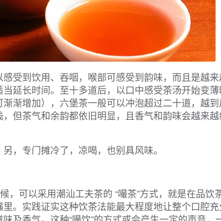
以感受到饮用、吞咽，喉部可感受到韵味，而且是越来
适当延长时间。至十多道后，以口中感受茶汤开始变薄
可渐渐增加），六堡茶一般可以冲泡超过二十道，越到
浅，但茶气和余韵都依旧明显，且香气和韵味会越来越
。另，专门摊冷了，凉喝，也别具风味。
，可以采用潮汕工夫茶的 “嘬茶”方式，就是在品饮
嘴里。实践证实这种饮茶法能最大程度地让整个口腔充
味及香气。这种“嘬饮”的方式或会产生一定的声音，