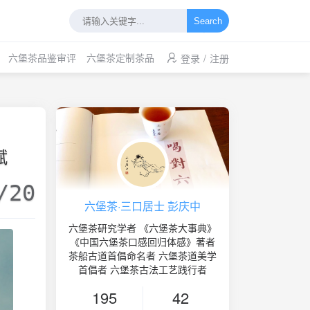
Search
六堡茶品鉴审评
六堡茶定制茶品
登录
/
注册
赋
/20
六堡茶·三口居士 彭庆中
六堡茶研究学者 《六堡茶大事典》
《中国六堡茶口感回归体感》著者
茶船古道首倡命名者 六堡茶道美学
首倡者 六堡茶古法工艺践行者
195
42