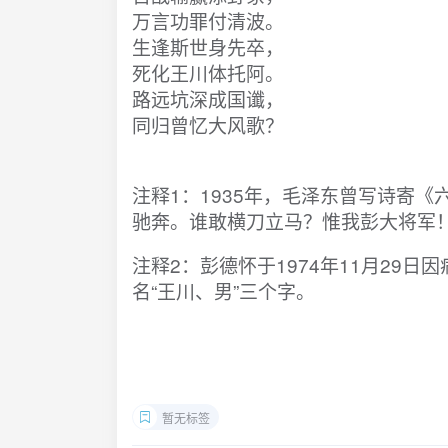
万言功罪付清波。
生逢斯世身先卒，
​死化王川体托阿。
​路远坑深成国谶，
同归曾忆大风歌？
注释1：1935年，毛泽东曾写诗寄
驰奔。谁敢横刀立马？惟我彭大将军
注释2：彭德怀于1974年11月29
名“王川、男”三个字。
暂无标签