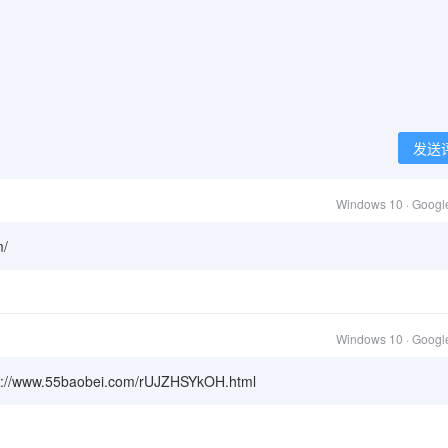
发送
Windows 10 · Goog
/
Windows 10 · Goog
.55baobei.com/rUJZHSYkOH.html