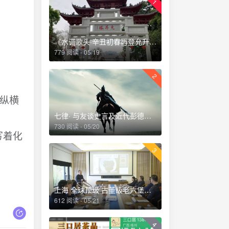
1
《水调歌头·辛丑初春再登允升塔》
779 阅读 - 05/19
2
军纵横
七律· 与友谈史言及近代彭德怀刚猛直言乃唯一者也深夜读史掩卷感赋
730 阅读 - 05/20
写着化
3
上海 全球顶级 古董级老六堡品鉴会 2018.12
612 阅读 - 05/21
4