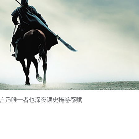
直言乃唯一者也深夜读史掩卷感赋