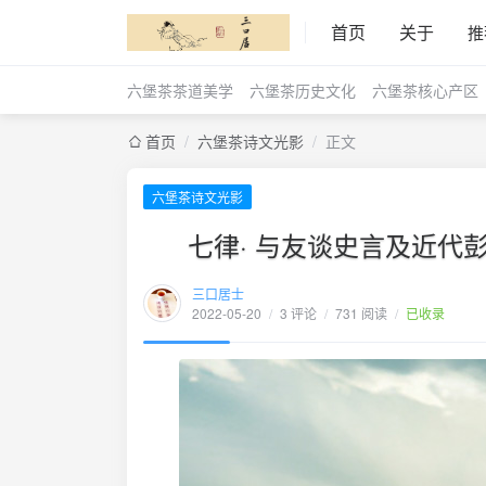
首页
关于
推
六堡茶茶道美学
六堡茶历史文化
六堡茶核心产区
首页
/
六堡茶诗文光影
/
正文
六堡茶诗文光影
七律· 与友谈史言及近代
三口居士
2022-05-20
/
3 评论
/
731 阅读
/
已收录