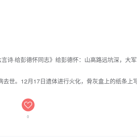
《六言诗·给彭德怀同志》给彭德怀：山高路远坑深，大
！
日因病去世。12月17日遗体进行火化，骨灰盒上的纸条上
0