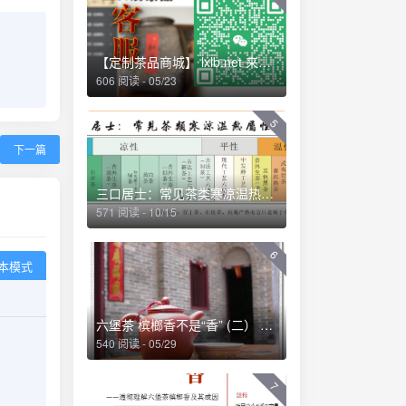
【定制茶品商城】 lxlb.net 来些六堡
606 阅读 - 05/23
5
下一篇
三口居士：常见茶类寒凉温热属性一览 (2013-04-01 09:53:04)
571 阅读 - 10/15
6
本模式
六堡茶 槟榔香不是“香” (二） ——透彻理解六堡茶槟榔香及其成因
540 阅读 - 05/29
7