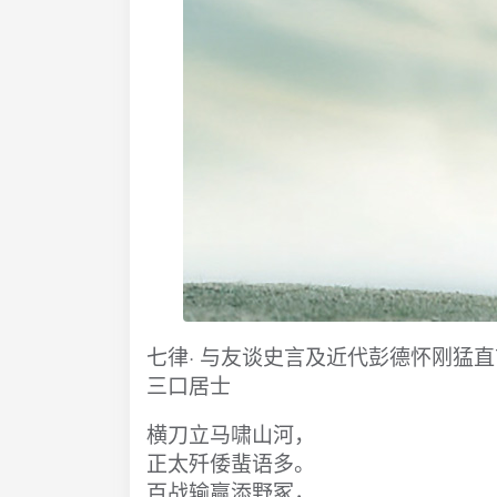
七律· 与友谈史言及近代彭德怀刚猛
​三口居士
横刀立马啸山河，
正太歼倭蜚语多。​
百战输赢添野冢，