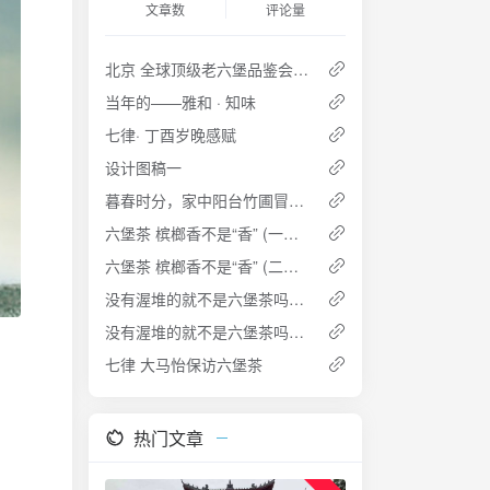
文章数
评论量
北京 全球顶级老六堡品鉴会 2018.07
当年的——雅和 · 知味
七律· 丁酉岁晚感赋
设计图稿一
暮春时分，家中阳台竹圃冒十余竹笋，竹影依依，兴而以小曲咏之
六堡茶 槟榔香不是“香” (一） ——透彻理解六堡茶槟榔香及其成因
六堡茶 槟榔香不是“香” (二） ——透彻理解六堡茶槟榔香及其成因
没有渥堆的就不是六堡茶吗？（一） ——谈传统六堡茶的发展模式
没有渥堆的就不是六堡茶吗？（三） ——谈传统六堡茶的发展模式
七律 大马怡保访六堡茶
热门文章