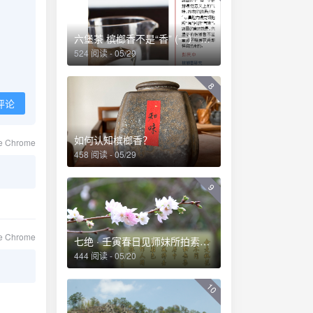
六堡茶 槟榔香不是“香” (一） ——透彻理解六堡茶槟榔香及其成因
524 阅读 - 05/29
8
评论
如何认知槟榔香？
le Chrome
458 阅读 - 05/29
9
le Chrome
七绝 · 壬寅春日见师妹所拍素白桃花有感
444 阅读 - 05/20
10