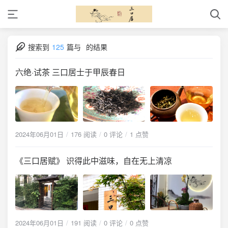
搜索到
125
篇与
的结果
六绝·试茶 三口居士于甲辰春日
2024年06月01日
176 阅读
0 评论
1 点赞
《三口居赋》 识得此中滋味，自在无上清凉
2024年06月01日
191 阅读
0 评论
0 点赞