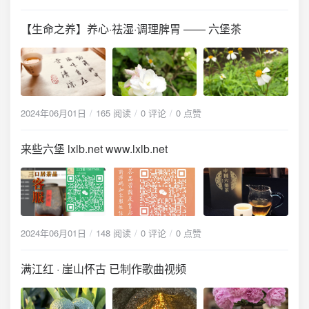
【生命之养】养心·祛湿·调理脾胃 —— 六堡茶
2024年06月01日
165 阅读
0 评论
0 点赞
来些六堡 lxlb.net www.lxlb.net
2024年06月01日
148 阅读
0 评论
0 点赞
满江红 · 崖山怀古 已制作歌曲视频