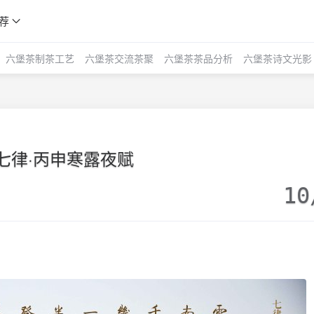
荐
六堡茶制茶工艺
六堡茶交流茶聚
六堡茶茶品分析
六堡茶诗文光影
七律·丙申寒露夜赋
10