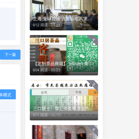
上海 全球顶级 古董级老六堡品鉴会 2018.12
612 阅读 - 05/21
4
下一篇
【定制茶品商城】 lxlb.net 来些六堡
604 阅读 - 05/23
5
本模式
三口居士：常见茶类寒凉温热属性一览 (2013-04-01 09:53:04)
571 阅读 - 10/15
6