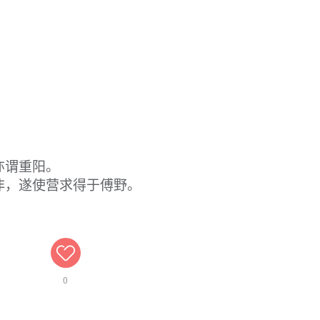
亦谓重阳。
非，遂使营求得于傅野。
0