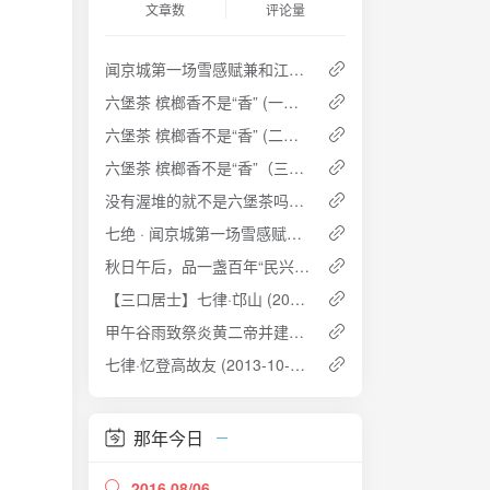
文章数
评论量
闻京城第一场雪感赋兼和江云兄
六堡茶 槟榔香不是“香” (一） ——透彻理解六堡茶槟榔香及其成因
六堡茶 槟榔香不是“香” (二） ——透彻理解六堡茶槟榔香及其成因
六堡茶 槟榔香不是“香”（三） ——透彻理解六堡茶槟榔香及其成因
没有渥堆的就不是六堡茶吗？（二） ——谈传统六堡茶的发展模式
七绝 · 闻京城第一场雪感赋兼和江云兄
秋日午后，品一盏百年“民兴号” (2015-09-14 15:40:51)
【三口居士】七律·邙山 (2014-04-27 01:03:30)
甲午谷雨致祭炎黄二帝并建言谷雨日设中华茶节
七律·忆登高故友 (2013-10-05 18:54)
那年今日
2016 08/06