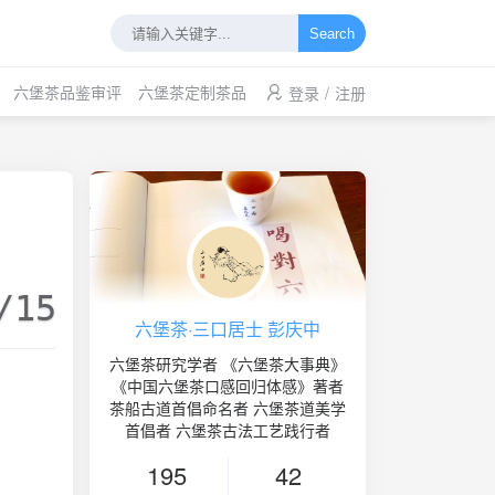
Search
六堡茶品鉴审评
六堡茶定制茶品
登录
/
注册
/15
六堡茶·三口居士 彭庆中
六堡茶研究学者 《六堡茶大事典》
《中国六堡茶口感回归体感》著者
茶船古道首倡命名者 六堡茶道美学
首倡者 六堡茶古法工艺践行者
195
42