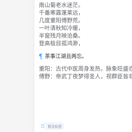
南山菊老水迷茫。
千番寒露蓬莱远，
几度重阳傅野荒。
一叶清秋知冷暖，
半窗残月映沧桑。
登高极目孤鸿渺，
茶事江湖且两忘。
重阳：古代中医周身发热，脉象旺盛
傅野：帝武丁夜梦得圣人，视群臣皆
暂无标签