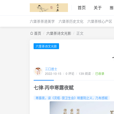
首页
关于
推
六堡茶茶道美学
六堡茶历史文化
六堡茶核心产区
首页
/
六堡茶诗文光影
/
正文
六堡茶诗文光影
三口居士
2022-10-15
/
0 评论
/
139 阅读
/
已收录
七律·丙申寒露夜赋