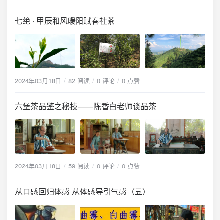
七绝 · 甲辰和风暖阳赋春社茶
2024年03月18日
82 阅读
0 评论
0 点赞
六堡茶品鉴之秘技——陈香白老师谈品茶
2024年03月18日
59 阅读
0 评论
0 点赞
从口感回归体感 从体感导引气感（五）