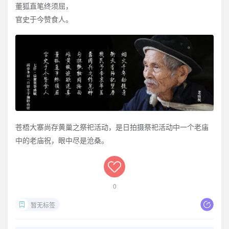
董狐直笔终须屈，
官史于今赞食人。
苍梧大寨尚存黄巢之祭祀活动，是日拍摄祭祀活动中一个老庙
中的老庙祝，眼中尽是沧桑。
0
暂无标签