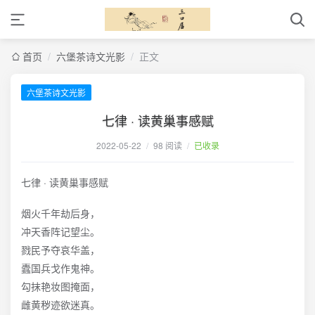
首页
/
六堡茶诗文光影
/
正文
六堡茶诗文光影
七律 · 读黄巢事感赋
2022-05-22
/
98 阅读
/
已收录
七律 · 读黄巢事感赋
烟火千年劫后身，
冲天香阵记望尘。
戮民予夺哀华盖，
蠹国兵戈作鬼神。
勾抹艳妆图掩面，
雌黄秽迹欲迷真。