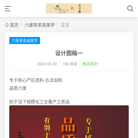
首页
/
六堡茶茶道美学
/
正文
六堡茶茶道美学
设计图稿一
2022-05-22
/
186 阅读
/
推送成功！
专于核心产区选料 古法监制
品质六堡
别于当下规模化工业量产之茶品