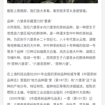
截取上图细部，我们放大来看，看到很多芽头身披银毫。
品种：六堡茶存藏潜力的“要素”
众所周知，现在六堡茶乡内六堡茶的茶树品种，是一种原生于
苍梧县六堡区域内的群体种，是一种灌木型中叶种的茶树品
种。为区别于六堡茶乡二十世纪七、八十年代曾从云南、湖南
等地移植过来的大叶种、中叶种茶树和近十年种植的桂绿一号
等多个品种（引种过如福鼎大白毫、凤庆云南大叶种、湖南江
华槠叶种、桂绿一号等），而将原生于六堡茶乡的群体种统称
作“原种六堡茶”、“六堡茶原种”、“原种六堡”。
在上海科技出版社2001年出版的茶树品种权威专著《中国茶树
品种志》里面的“地方品种篇”里（第187页）有“六堡茶”这个品
种的产地分布、特征特性、栽种地区等等的详细描述。按陈宗
懋院士主编，中国轻工业出版社出版的《中国茶叶大辞典》
（2000年版）《中国茶树品种与品系》一章（第101页）记
载：六堡茶是茶树有性系品种。灌木型，中叶类，早生种。原