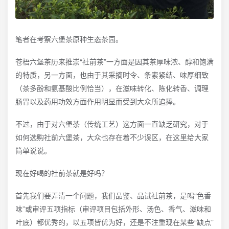
笔者在考察六堡茶原种生态茶园。
苍梧六堡茶历来推崇“社前茶”一方面是因其茶厚味浓、醇和饱满
的特质，另一方面，也由于其采摘时令、条索紧结、味厚细致
（茶多酚和氨基酸比例恰当），在滋味转化、陈化转香、调理
肠胃以及药用功效方面作用明显而受到大众所追捧。
不过，由于对六堡茶（传统工艺）这方面一直缺乏研究，对于
如何选购社前六堡茶，大众也存在着不少误区，在这里给大家
简单说说。
现在好喝的社前茶就是好吗？
首先我们要弄清一个问题，我们品鉴、品试社前茶，是喝“色香
味”或审评五项指标（审评项目包括外形、汤色、香气、滋味和
叶底）都优秀的，以五项皆优为好，还是不注重现在某些“缺点”