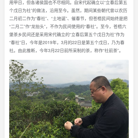
用甲日，但各诸侯国也不尽相同。自宋代起确立以“立春后第五
个戊日为社”的做法，沿用至今。虽然，期间某些朝代曾以农历
二月初二作为“春社”、“土地诞”、催春节，但苍梧民间始终是把
“二月二”作“龙抬头”，不作为民间使用的“春社”。至今，苍梧六
堡茶乡民间还是采用宋代确立的“立春后第五个戊日为社”作为
“春社”日，今年是2019年，3月的22日是第五个戊日，乃为春
社。由此推断，今年3月22日前所采制的茶，称作“社前茶”。