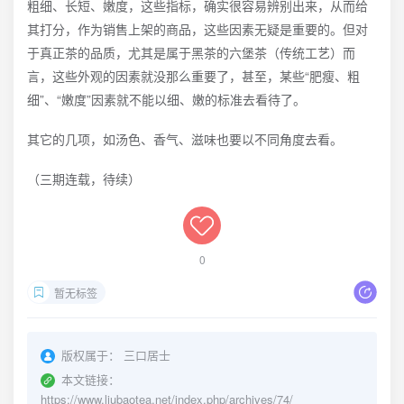
粗细、长短、嫩度，这些指标，确实很容易辨别出来，从而给
其打分，作为销售上架的商品，这些因素无疑是重要的。但对
于真正茶的品质，尤其是属于黑茶的六堡茶（传统工艺）而
言，这些外观的因素就没那么重要了，甚至，某些“肥瘦、粗
细”、“嫩度”因素就不能以细、嫩的标准去看待了。
其它的几项，如汤色、香气、滋味也要以不同角度去看。
（三期连载，待续）
0
暂无标签
版权属于：
三口居士
本文链接：
https://www.liubaotea.net/index.php/archives/74/