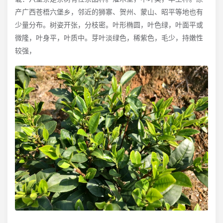
产广西苍梧六堡乡，邻近的狮寨、贺州、蒙山、昭平等地也有
少量分布。树姿开张，分枝密。叶形椭圆，叶色绿，叶面平或
微隆，叶身平，叶质中。芽叶淡绿色，稀紫色，毛少，持嫩性
较强，