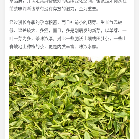
茶品质，并认定其具备很好的后续变化空间，也就是如何从社
前茶味判断该茶有没有存放的潜力，至为重要。
经过漫长冬季的孕育积蓄，而且社前茶的萌芽、生长气温较
低、温差较大、多雾，而且，多是刚萌发的新芽，以单芽、一
叶一芽为多，茶味浓厚。对比一些肥沃土壤或田肚茶，一些山
脊坡地上种植的茶，更是内质丰富、味浓水厚。