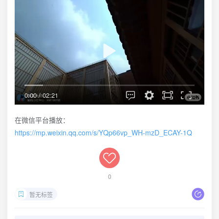
0:00
/
02:21
在微信平台播放：
https://mp.weixin.qq.com/s/YQp66vp_WH-mzD_ECAY-1Q
0
暂无标签