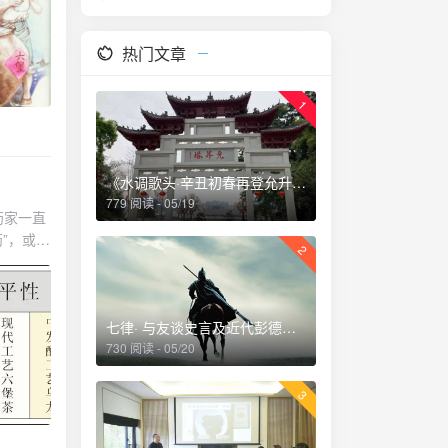
热门文章
1
《水调歌头·辛丑初春再登允升塔》
779 阅读 - 05/19
药家一直
”，或多
2
生的指导
平衡调养
用食疗的
健养生功
七律· 与友谈史言及近代彭德怀刚猛直言乃唯一者也深夜读史掩卷感赋
咖啡碱
730 阅读 - 05/20
养素”，
非常强
3
这个层面
体的危