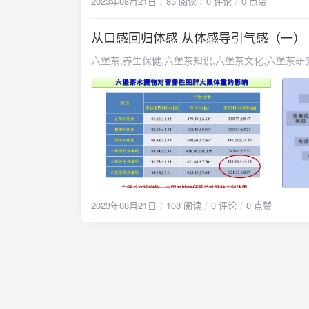
2023年08月21日
85 阅读
0 评论
0 点赞
害，促进对受侵害肌体的修复和调养。同时，通过
壶一盏，静听琴音，怡然自乐，也是一种修身养心的
从口感回归体感 从体感导引气感（一）
《时代周刊》也把茶作为最好的抗氧化食品或营养
推荐。饮茶不宜偏执有长期饮茶经验的人，随着流
六堡茶,养生保健,六堡茶知识,六堡茶文化,六堡茶研
螺春、信阳毛尖，都是顶级的好茶，新茶即喝，香
越好，香清茶浓，非常惬意。接下来，追逐潮流开
洌，越是追求不止。再接着有蜜兰香、鸭屎香的单
是流行普洱了，尤其是生普，从大益下关过来，再
“尝鲜”了，而尤为喜欢新茶的清香。再下来，有喜
茶客。笔者虽特别喜爱六堡茶，但也是这么一路随着
不过，年少气盛，身体也受得住。回想起来，其实
者所整理的常见茶类之寒凉温热属性。有一位茶友
慌”、冒冷汗，偶然发现手指会不由自主发抖。不
晕、心悸、手足酸软、头皮发麻等等症状。有的茶友
2023年08月21日
108 阅读
0 评论
0 点赞
低的情况下（如空腹等），大量饮用无发酵的新绿
加速等等症状的现象。在现在的茶友圈中，也有人
称作“醉茶”。甚至还有些茶友总结出一些“偏方”，
归体感笔者从多年经验和茶友们（特别是女性茶友）
凉类的茶，或是一年四季长期地喝，肠胃受不了，身
“绿茶偏寒凉”的特点在古代众多中医典籍有记述，