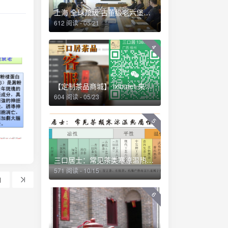
，一几一
上海 全球顶级 古董级老六堡品鉴会 2018.12
美国的
612 阅读 - 05/21
，向大众
龙井、碧
4
是越新鲜
，口感清
接着，便
茶即开始
【定制茶品商城】 lxlb.net 来些六堡
资深茶人
604 阅读 - 05/23
就整晚。
软等。笔
5
“心发
，有头
在血糖偏
三口居士：常见茶类寒凉温热属性一览 (2013-04-01 09:53:04)
稳、心跳
571 阅读 - 10/15
的情形，
1
从口感回
6
喝多了寒
症状”。
析研究