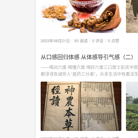
2023年08月21日
93 阅读
0 评论
0 点赞
从口感回归体感 从体感导引气感（二）
——喝对六堡 喝懂六堡 喝好六堡三口居士彭庆中原
都谆谆告诫世人“是药三分毒”。众多生活中有着活生
或少，或显或隐，对人的身体都会造成危害，往往
下，合理适量有度地进行。而且，药养不宜长期进
为法则，按人体所需而甄选最适宜的健康食品、健
记载。撰写《本草拾遗》的唐代药学家陈藏器提出“
效，可以调养身心于“未病”，对“各种病”有预防
以及茶多糖、纤维素等等，其对人体的各个方面起到
而现代的自由基病因学也可以很好地解释茶的保健
的，而且，茶通过抑制氧化酶与过渡金属因子络合
上说“茶是万病之药”是绝不为过的。以自然本草，