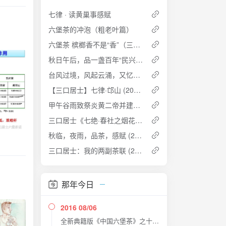
七律 · 读黄巢事感赋
六堡茶的冲泡（粗老叶篇）
六堡茶 槟榔香不是“香”（三） ——透彻理解六堡茶槟榔香及其成因
秋日午后，品一盏百年“民兴号” (2015-09-14 15:40:51)
台风过境，风起云涌，又忆起当年所填一词 (2014-07-19 17:41)
【三口居士】七律·邙山 (2014-04-27 01:03:30)
甲午谷雨致祭炎黄二帝并建言谷雨日设中华茶节
三口居士《七绝·春社之烟花》 (2014-03-18 21:22:01)
秋临，夜雨，品茶，感赋 (2013-09-05 21:23:41)
三口居士：我的两副茶联 (2013-04-27 00:45:33)
那年今日
2016 08/06
全新典籍版《中国六堡茶》之十三大特色