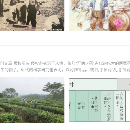
创文章 版权所有 侵权必究治于未病，茶乃“万病之药”古代的伟大的医家
生的例子，近代的科学研究也表明，以药作补品、或滥用“补药”乱用“补药
保健养生不成，反倒亏了气血、伤了身子。是以，药养的前提是必须在医
行。与之相对的是，最为安全而适用的养生，是注意饮食均衡、健康，以
康饮品进行食养（即食品养生）。很多中医典籍都有关于茶保健养生、药
茶为万病之药”，其核心意义，并不是说茶可治百病，而是茶有很好的保
之作用。众所周知，茶里面含有保健功效的成分非常多，如茶多酚、氨基酸、
了很好的保健作用。有人就把茶多酚称作食品六大营养素之外的“第七营
作用。由于茶里面所含丰富的茶多酚特别是儿茶素，其清除自由基能力是
等多种途径来达到抗氧化作用，使得人类肌体保持在一个健康的状态。从
养自然之身心。茶所含众多的保健成分可以保持肌体健康、减少疾病对身