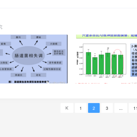
高雅的品茶聚会，品饮之间，或三五茶友，进行愉快的交流；或一人独坐
过程。保持身体健康、心情愉快，从提高免疫力、防病、“治于未病”。
食品去推荐给公众；德国的《焦点》杂志把茶作为十大健康长寿食品之一
行的节奏，会有过或多或少类似的经历：这几十年来，先是喝绿茶，包括
究
甜鲜爽，很是享受。早期，也或许会接触过茉莉花茶、玉兰花茶等等，也
始喝铁观音，或轻发酵的闽南乌龙，本山、毛蟹、黄金桂，越是鲜香扑鼻
丛，飘香四溢，浓厚回甘。再接下来，台湾冻顶乌龙也曾是风靡一时。再
到古树纯料，从传统山头到老班章、麻黑再到冰岛等等，很多茶友都是新
欢武夷岩茶的，找老枞水仙、肉桂、大红袍等等，其岩骨花香，迷倒不少
流行之风“喝过来”的，而且，自小就特别喜欢茶，喝茶量大，经常一喝
，这样大量喝茶一段时间后，身体就会出现反应，如泛酸、心悸、手脚酸
说起他以前长期喝轻发酵铁观音之类的乌龙茶后，发现自己经常会无缘无故
少茶友反映，说喝偏寒性的茶如绿茶、生普一段时间，往往会出现腰酸腰胀
还专门为这种现象起了个名——“醉茶”。醉茶这个词，最早的意义是指
茶、鲜爽的生茶而引致的身体不适如头晕、恶心难受、手足颤抖、站立不
把长期（不正确）喝茶导致身体发生某种不适现象，甚至是出现某种症状
1
2
3
...
1
以服用药片或某种东西，缓解不良饮茶习惯所带来的“醉茶”症状。第一步：
平日品饮各种茶类后身体所感来看，茶是有“寒、凉、温、热”之分的，
体也会有明显反应，出现如胃泛酸、或肚子发凉、拉肚、腰酸背胀等等“
也在我们实际的生活体验中得到印证。这种“体验”在现代对茶叶进行理化分