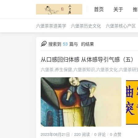
首页
关于
推
六堡茶茶道美学
六堡茶历史文化
六堡茶核心产区
搜索到
53
篇与
的结果
从口感回归体感 从体感导引气感（五）
六堡茶,养生保健,六堡茶知识,六堡茶文化,六堡茶研
2023年08月21日
220 阅读
0 评论
0 点赞