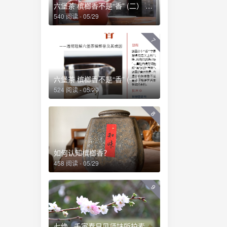
量饮用
六堡茶 槟榔香不是“香” (二） ——透彻理解六堡茶槟榔香及其成因
黄茶、重
540 阅读 - 05/29
的转变，
享受，
7
体不适。
不同仓储
六堡茶就
六堡茶 槟榔香不是“香” (一） ——透彻理解六堡茶槟榔香及其成因
道地喝，
524 阅读 - 05/29
不适症
。​
8
如何认知槟榔香？
458 阅读 - 05/29
9
七绝 · 壬寅春日见师妹所拍素白桃花有感