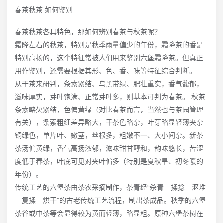
春茶秋茶 如何鉴别
春茶秋茶各具特色，那如何辨别春茶与秋茶呢？
霜降左右的秋茶，特别是秋季雨量偏少的年份，霜降茶的香是
特别高扬的，这个特征常被人们用来鉴别六堡霜降茶。但真正
用作鉴别，还需要根据其形、色、香、味等特征综合判断。
从干茶来研判，条索紧结、乌黑带绿、肥壮重实，香气馥郁，
滋味厚实，芽叶饱满、正常芽叶多，则基本可判为春茶。 秋茶
条索略欠紧结，色偏黄绿（对比春茶而言，当然也与茶园管理
有关），条索粗细差异略大，干茶色略杂，叶芽略显轻薄夹杂
铜绿色，单片叶、嫩茎，丝根多，粗嫩不一、大小间杂。新茶
茶汤偏黄绿，香气高扬浓郁，滋味甜甘醇和，韵味悠长，苦涩
度低于春茶，叶底可见对夹叶偏多（特别是夏秋旱、初冬暖的
年份）。
传统工艺的六堡茶由茶农采摘制作，茶青经“杀青—揉捻—沤堆
—复揉—烘干”的古老传统工艺流程，制出茶成品。秋季的六堡
茶谷或中茶等会显得较为黄而轻薄，略显粗。原种六堡茶树在