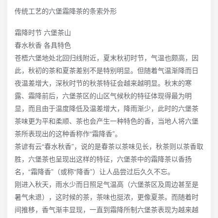
传统工艺的六堡霜降茶的条索外形
霜降时节 六堡茶山
春水秋香 各具特色
苍梧六堡地处北回归线附近，夏末秋初时节，气温也颇高，因
此，秋初的茶和夏茶差别不是特别明显。但随着气温渐降而日
夜温差增大，深秋时节的秋茶特征会越来越明显。秋末的寒
露、霜降前后，六堡茶区的山区气候秋的特征体现得最为明
显，而且由于温度降低及温差增大，降雨渐少，此时的六堡茶
茶味更为平和柔顺、茶也会产生一种特色的香，当地人将六堡
茶所表现出的这种香称作“霜降香”。
茶谚有云“春水秋香”，说的是春茶以茶味见长，秋茶则以茶香取
胜，六堡茶也呈现出这样的特征，六堡茶中的霜降茶以香扬
名，“霜降香”（或称“降香”）让人品尝过后久久不忘。
刚进入秋天，雨水少而日照足气温高（六堡茶区及周边甚至是
暑气未退），这时候的茶，茶味也挺浓，更像夏茶。而随着时
间推移，香气渐丰显现，一直到霜降所制六堡茶表现为越来越