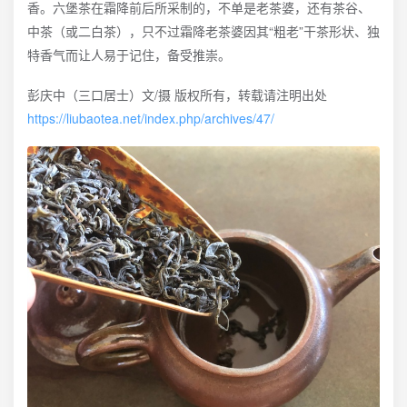
香。六堡茶在霜降前后所采制的，不单是老茶婆，还有茶谷、
中茶（或二白茶），只不过霜降老茶婆因其“粗老”干茶形状、独
特香气而让人易于记住，备受推崇。
彭庆中（三口居士）文/摄 版权所有，转载请注明出处
https://liubaotea.net/index.php/archives/47/