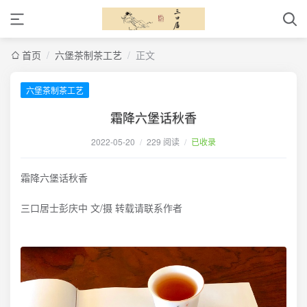
首页
/
六堡茶制茶工艺
/
正文
六堡茶制茶工艺
霜降六堡话秋香
2022-05-20
/
229 阅读
/
已收录
霜降六堡话秋香
三口居士彭庆中 文/摄 转载请联系作者