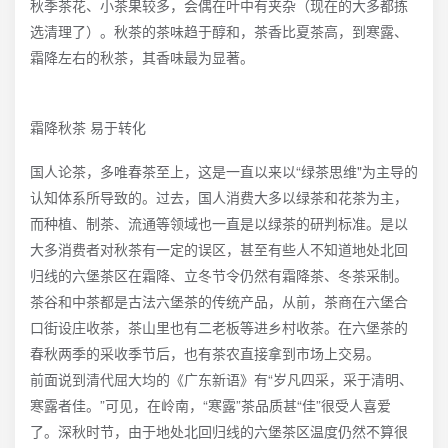
秋季茶花、小茶果较多，会偶在叶中有夹杂（现在的大多都拣
选清理了）。秋茶的茶味趋于醇和，茶香比夏茶高，到寒露、
霜降左右的秋茶，其香味最为显著。
霜降秋茶 易于转化
国人论茶，多唯春茶至上，这是一直以来以“绿茶思维"为主导的
认知体系所导致的。过去，国人消费大多以绿茶和花茶为主，
而种植、制茶、流通等领域也一直是以绿茶的研判标准。是以
大多消费者对秋茶有一定的误区，甚至有些人不知道地处北回
归线的六堡茶区在霜降、立冬节令仍然有霜降茶、冬茶采制。
茶谷和中茶都是古法六堡茶的传统产品，从前，茶商在六堡合
口街设庄收茶，茶山里也有二老板等进乡村收茶。在六堡茶的
春秋两季的采收季节后，也有茶农直接拿到市场上交易。
前面说到清代屈大均的《广东新语》有“岁凡四采，采于清明、
寒露者佳。”可见，在岭南，“寒露”茶品质甚“佳”很受人喜爱
了。深秋时节，由于地处北回归线的六堡茶区温度仍然不算很