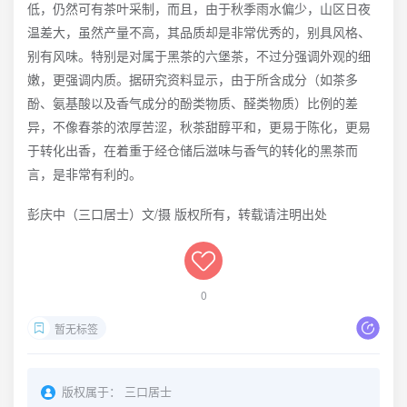
低，仍然可有茶叶采制，而且，由于秋季雨水偏少，山区日夜
温差大，虽然产量不高，其品质却是非常优秀的，别具风格、
别有风味。特别是对属于黑茶的六堡茶，不过分强调外观的细
嫩，更强调内质。据研究资料显示，由于所含成分（如茶多
酚、氨基酸以及香气成分的酚类物质、醛类物质）比例的差
异，不像春茶的浓厚苦涩，秋茶甜醇平和，更易于陈化，更易
于转化出香，在着重于经仓储后滋味与香气的转化的黑茶而
言，是非常有利的。
彭庆中（三口居士）文/摄 版权所有，转载请注明出处
0
暂无标签
版权属于：
三口居士