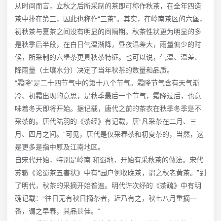
从时间而言，立秋之后所采制的茶即可称作秋茶，在全年四造
茶中排在第三，因此也称作“三茶”。其实，在岭南茶区的六堡，
初秋茶与夏茶之间没有明显的间隔期。秋茶性状更为明显的多
是秋季后半段，在白日气温渐降，昼夜温差大，雨量偏少的时
候，所采制的六堡茶更具秋茶特征。也可以说，气温、温差、
降雨量（土壤水分）决定了当年秋茶的数量和品质。
“霜降”是二十四节气中的第十八个节气。霜降节气含有天气渐
冷、初霜出现的意思，是秋季最后一个节气，霜降过后，也意
味着冬天即将开始。据记载，唐代之前的茶农在秋季冬季是不
采茶的。唐代陆羽的《茶经》有记载，唐“凡采茶在二月、三
月、四月之间。”可见，唐代是仅采春茶和初夏茶的，当然，这
是更多是指中原及江南地区。
自宋代开始，特别是岭南 和蜀地，开始有采秋茶的做法。宋代
苏辙《论蜀茶五害状》中有“园户例收晚茶，谓之秋老黄茶。”到
了明代，秋茶的采摘开始普遍。明代许次纾的《茶疏》中有明
确记载：“往日无有秋日摘茶者，近乃有之，秋七八月重摘一
番，谓之早春，其品甚佳。”