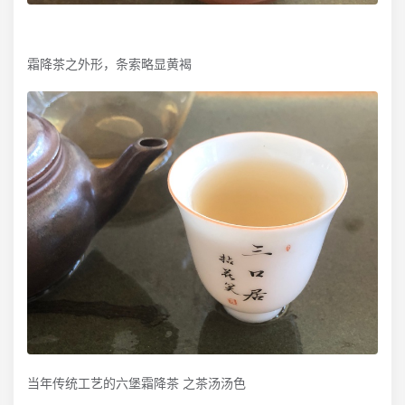
霜降茶之外形，条索略显黄褐
当年传统工艺的六堡霜降茶 之茶汤汤色