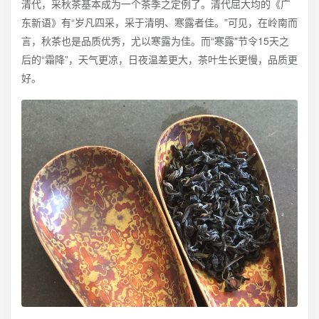
清代，采秋茶基本成为一个茶季之定例了。清代屈大均的《广
东新语》有“岁凡四采，采于清明、寒露者佳。”可见，在岭南而
言，秋茶也是品质优秀，尤以寒露为佳。而“寒露"节令15天之
后的“霜降”，天气更凉，日夜温差更大，茶叶生长更慢，品质更
好。